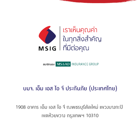
บมจ. เอ็ม เอส ไอ จี ประกันภัย (ประเทศไทย)
1908 อาคาร เอ็ม เอส ไอ จี ถ.เพชรบุรีตัดใหม่ แขวงบางกะปิ 

เขตห้วยขวาง กรุงเทพฯ 10310