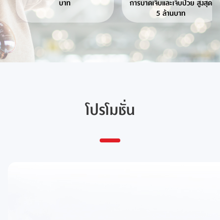
บาท
การบาดเจ็บและเจ็บป่วย สูงสุด
5 ล้านบาท
โปรโมชั่น