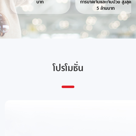
บาท
การบาดเจ็บและเจ็บป่วย สูงสุด
5 ล้านบาท
โปรโมชั่น