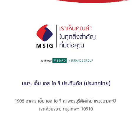
บมจ. เอ็ม เอส ไอ จี ประกันภัย (ประเทศไทย)
1908 อาคาร เอ็ม เอส ไอ จี ถ.เพชรบุรีตัดใหม่ แขวงบางกะปิ 

เขตห้วยขวาง กรุงเทพฯ 10310