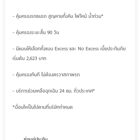
- คุ้มครองรถชนรถ สูญหายทั้งคัน ไฟไหม้ น้ำท่วม*
- คุ้มครองระยะสั้น 90 วัน
- มีแผนให้เลือกทั้งแบบ Excess และ No Excess เบี้ยประกันภัย
เริ่มต้น 2,623 บาท
- คุ้มครองทันที ไม่ต้องตรวจสภาพรถ
- บริการช่วยเหลือฉุกเฉิน 24 ชม. ทั่วประเทศ*
*เงื่อนไขเป็นไปตามที่บริษัทกำหนด
ซ่อมอู่ประกัน